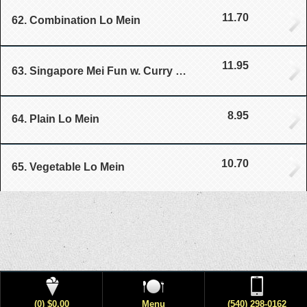
11.70
62. Combination Lo Mein
11.95
63. Singapore Mei Fun w. Curry Sauce
8.95
64. Plain Lo Mein
10.70
65. Vegetable Lo Mein
(0) $0.00
Menu
(540) 298-0162